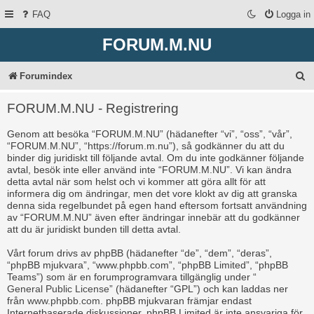
FAQ
Logga in
FORUM.M.NU
S
Forumindex
ö
FORUM.M.NU - Registrering
k
Genom att besöka “FORUM.M.NU” (hädanefter “vi”, “oss”, “vår”,
“FORUM.M.NU”, “https://forum.m.nu”), så godkänner du att du
binder dig juridiskt till följande avtal. Om du inte godkänner följande
avtal, besök inte eller använd inte “FORUM.M.NU”. Vi kan ändra
detta avtal när som helst och vi kommer att göra allt för att
informera dig om ändringar, men det vore klokt av dig att granska
denna sida regelbundet på egen hand eftersom fortsatt användning
av “FORUM.M.NU” även efter ändringar innebär att du godkänner
att du är juridiskt bunden till detta avtal.
Vårt forum drivs av phpBB (hädanefter “de”, “dem”, “deras”,
“phpBB mjukvara”, “www.phpbb.com”, “phpBB Limited”, “phpBB
Teams”) som är en forumprogramvara tillgänglig under “
General Public License
” (hädanefter “GPL”) och kan laddas ner
från
www.phpbb.com
. phpBB mjukvaran främjar endast
Internetbaserade diskussioner, phpBB Limited är inte ansvariga för