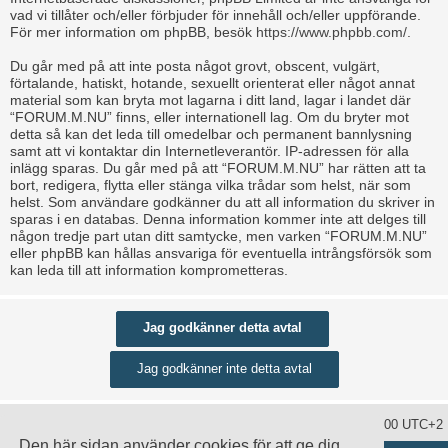
vad vi tillåter och/eller förbjuder för innehåll och/eller uppförande.
För mer information om phpBB, besök
https://www.phpbb.com/
.
Du går med på att inte posta något grovt, obscent, vulgärt,
förtalande, hatiskt, hotande, sexuellt orienterat eller något annat
material som kan bryta mot lagarna i ditt land, lagar i landet där
“FORUM.M.NU” finns, eller internationell lag. Om du bryter mot
detta så kan det leda till omedelbar och permanent bannlysning
samt att vi kontaktar din Internetleverantör. IP-adressen för alla
inlägg sparas. Du går med på att “FORUM.M.NU” har rätten att ta
bort, redigera, flytta eller stänga vilka trådar som helst, när som
helst. Som användare godkänner du att all information du skriver in
sparas i en databas. Denna information kommer inte att delges till
någon tredje part utan ditt samtycke, men varken “FORUM.M.NU”
eller phpBB kan hållas ansvariga för eventuella intrångsförsök som
kan leda till att information komprometteras.
Ta bort alla kakor
Alla tidsangivelser är UTC+02:00 UTC+2
Den här sidan använder cookies för att ge dig