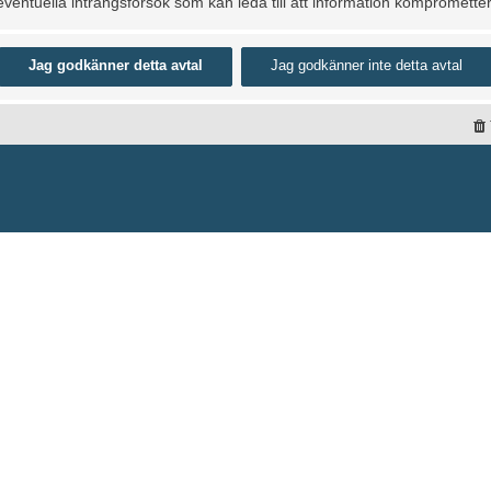
entuella intrångsförsök som kan leda till att information kompromette