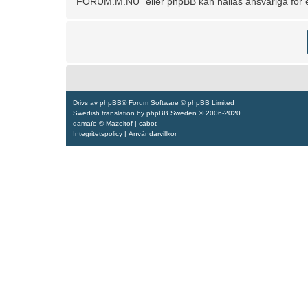
“FORUM.M.NU” eller phpBB kan hållas ansvariga för ev
Drivs av
phpBB
® Forum Software © phpBB Limited
Swedish translation by
phpBB Sweden
© 2006-2020
damaïo ©
Mazeltof
|
cabot
Integritetspolicy
|
Användarvillkor