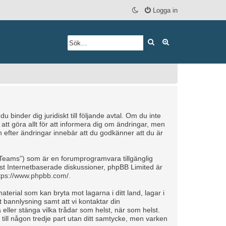
Logga in
Sök
Avancerad söknin
inder dig juridiskt till följande avtal. Om du inte
tt göra allt för att informera dig om ändringar, men
efter ändringar innebär att du godkänner att du är
Teams”) som är en forumprogramvara tillgänglig
t Internetbaserade diskussioner, phpBB Limited är
tps://www.phpbb.com/
.
aterial som kan bryta mot lagarna i ditt land, lagar i
 bannlysning samt att vi kontaktar din
 eller stänga vilka trådar som helst, när som helst.
till någon tredje part utan ditt samtycke, men varken