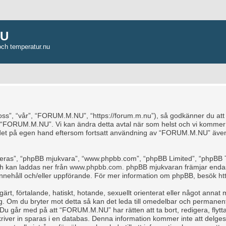
NU
och temperatur.nu
, “vår”, “FORUM.M.NU”, “https://forum.m.nu”), så godkänner du att du b
e “FORUM.M.NU”. Vi kan ändra detta avtal när som helst och vi kommer a
ndet på egen hand eftersom fortsatt användning av “FORUM.M.NU” även 
“deras”, “phpBB mjukvara”, “www.phpbb.com”, “phpBB Limited”, “phpBB 
ch kan laddas ner från
www.phpbb.com
. phpBB mjukvaran främjar endas
för innehåll och/eller uppförande. För mer information om phpBB, besök
ht
rt, förtalande, hatiskt, hotande, sexuellt orienterat eller något annat m
ag. Om du bryter mot detta så kan det leda till omedelbar och permanent
 Du går med på att “FORUM.M.NU” har rätten att ta bort, redigera, flytta
iver in sparas i en databas. Denna information kommer inte att delges 