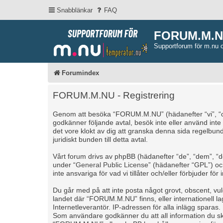
Snabblänkar
FAQ
FORUM.M.
Supportforum för m.nu 
Forumindex
FORUM.M.NU - Registrering
Genom att besöka “FORUM.M.NU” (hädanefter “vi”, “oss”
godkänner följande avtal, besök inte eller använd int
det vore klokt av dig att granska denna sida regelbu
juridiskt bunden till detta avtal.
Vårt forum drivs av phpBB (hädanefter “de”, “dem”, 
under “
General Public License
” (hädanefter “GPL”) o
inte ansvariga för vad vi tillåter och/eller förbjuder 
Du går med på att inte posta något grovt, obscent, vulgä
landet där “FORUM.M.NU” finns, eller internationell l
Internetleverantör. IP-adressen för alla inlägg sparas.
Som användare godkänner du att all information du skr