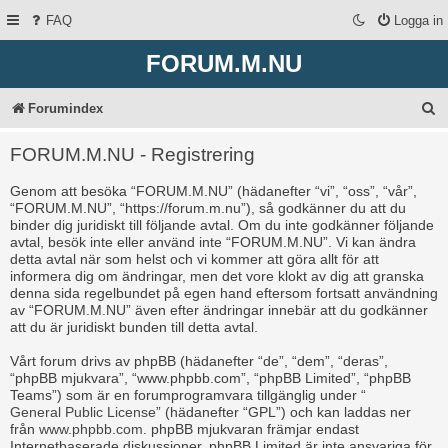
FAQ
Logga in
FORUM.M.NU
S
Forumindex
ö
FORUM.M.NU - Registrering
k
Genom att besöka “FORUM.M.NU” (hädanefter “vi”, “oss”, “vår”,
“FORUM.M.NU”, “https://forum.m.nu”), så godkänner du att du
binder dig juridiskt till följande avtal. Om du inte godkänner följande
avtal, besök inte eller använd inte “FORUM.M.NU”. Vi kan ändra
detta avtal när som helst och vi kommer att göra allt för att
informera dig om ändringar, men det vore klokt av dig att granska
denna sida regelbundet på egen hand eftersom fortsatt användning
av “FORUM.M.NU” även efter ändringar innebär att du godkänner
att du är juridiskt bunden till detta avtal.
Vårt forum drivs av phpBB (hädanefter “de”, “dem”, “deras”,
“phpBB mjukvara”, “www.phpbb.com”, “phpBB Limited”, “phpBB
Teams”) som är en forumprogramvara tillgänglig under “
General Public License
” (hädanefter “GPL”) och kan laddas ner
från
www.phpbb.com
. phpBB mjukvaran främjar endast
Internetbaserade diskussioner, phpBB Limited är inte ansvariga för