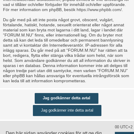
vad vi tillåter och/eller förbjuder för innehåll och/eller uppförande.
För mer information om phpBB, besök
https://www.phpbb.com/
.
Du går med på att inte posta något grovt, obscent, vulgärt,
förtalande, hatiskt, hotande, sexuellt orienterat eller något annat
material som kan bryta mot lagarna i ditt land, lagar i landet där
“FORUM.M.NU” finns, eller internationell lag. Om du bryter mot
detta så kan det leda till omedelbar och permanent bannlysning
samt att vi kontaktar din Internetleverantör. IP-adressen för alla
inlägg sparas. Du går med på att “FORUM.M.NU” har rätten att ta
bort, redigera, flytta eller stänga vilka trådar som helst, när som
helst. Som användare godkänner du att all information du skriver in
sparas i en databas. Denna information kommer inte att delges till
någon tredje part utan ditt samtycke, men varken “FORUM.M.NU”
eller phpBB kan hållas ansvariga för eventuella intrångsförsök som
kan leda till att information komprometteras.
Ta bort alla kakor
Alla tidsangivelser är UTC+02:00 UTC+2
Den här sidan använder cookies för att ge dig