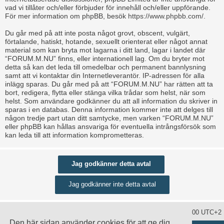
vad vi tillåter och/eller förbjuder för innehåll och/eller uppförande.
För mer information om phpBB, besök
https://www.phpbb.com/
.
Du går med på att inte posta något grovt, obscent, vulgärt,
förtalande, hatiskt, hotande, sexuellt orienterat eller något annat
material som kan bryta mot lagarna i ditt land, lagar i landet där
“FORUM.M.NU” finns, eller internationell lag. Om du bryter mot
detta så kan det leda till omedelbar och permanent bannlysning
samt att vi kontaktar din Internetleverantör. IP-adressen för alla
inlägg sparas. Du går med på att “FORUM.M.NU” har rätten att ta
bort, redigera, flytta eller stänga vilka trådar som helst, när som
helst. Som användare godkänner du att all information du skriver in
sparas i en databas. Denna information kommer inte att delges till
någon tredje part utan ditt samtycke, men varken “FORUM.M.NU”
eller phpBB kan hållas ansvariga för eventuella intrångsförsök som
kan leda till att information komprometteras.
Ta bort alla kakor
Alla tidsangivelser är UTC+02:00 UTC+2
Den här sidan använder cookies för att ge dig