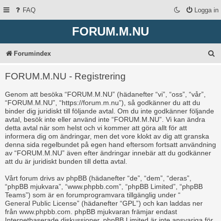
FAQ
Logga in
FORUM.M.NU
S
Forumindex
ö
FORUM.M.NU - Registrering
k
Genom att besöka “FORUM.M.NU” (hädanefter “vi”, “oss”, “vår”,
“FORUM.M.NU”, “https://forum.m.nu”), så godkänner du att du
binder dig juridiskt till följande avtal. Om du inte godkänner följande
avtal, besök inte eller använd inte “FORUM.M.NU”. Vi kan ändra
detta avtal när som helst och vi kommer att göra allt för att
informera dig om ändringar, men det vore klokt av dig att granska
denna sida regelbundet på egen hand eftersom fortsatt användning
av “FORUM.M.NU” även efter ändringar innebär att du godkänner
att du är juridiskt bunden till detta avtal.
Vårt forum drivs av phpBB (hädanefter “de”, “dem”, “deras”,
“phpBB mjukvara”, “www.phpbb.com”, “phpBB Limited”, “phpBB
Teams”) som är en forumprogramvara tillgänglig under “
General Public License
” (hädanefter “GPL”) och kan laddas ner
från
www.phpbb.com
. phpBB mjukvaran främjar endast
Internetbaserade diskussioner, phpBB Limited är inte ansvariga för