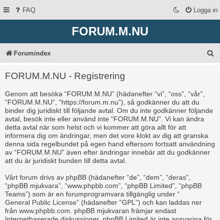
FAQ
Logga in
FORUM.M.NU
S
Forumindex
ö
FORUM.M.NU - Registrering
k
Genom att besöka “FORUM.M.NU” (hädanefter “vi”, “oss”, “vår”,
“FORUM.M.NU”, “https://forum.m.nu”), så godkänner du att du
binder dig juridiskt till följande avtal. Om du inte godkänner följande
avtal, besök inte eller använd inte “FORUM.M.NU”. Vi kan ändra
detta avtal när som helst och vi kommer att göra allt för att
informera dig om ändringar, men det vore klokt av dig att granska
denna sida regelbundet på egen hand eftersom fortsatt användning
av “FORUM.M.NU” även efter ändringar innebär att du godkänner
att du är juridiskt bunden till detta avtal.
Vårt forum drivs av phpBB (hädanefter “de”, “dem”, “deras”,
“phpBB mjukvara”, “www.phpbb.com”, “phpBB Limited”, “phpBB
Teams”) som är en forumprogramvara tillgänglig under “
General Public License
” (hädanefter “GPL”) och kan laddas ner
från
www.phpbb.com
. phpBB mjukvaran främjar endast
Internetbaserade diskussioner, phpBB Limited är inte ansvariga för