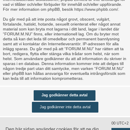
vad vi tillåter och/eller förbjuder för innehåll och/eller uppförande.
För mer information om phpBB, besök
https://www.phpbb.com/
.
Du går med på att inte posta något grovt, obscent, vulgärt,
förtalande, hatiskt, hotande, sexuellt orienterat eller något annat
material som kan bryta mot lagarna i ditt land, lagar i landet där
“FORUM.M.NU” finns, eller internationell lag. Om du bryter mot
detta så kan det leda till omedelbar och permanent bannlysning
samt att vi kontaktar din Internetleverantör. IP-adressen för alla
inlägg sparas. Du går med på att “FORUM.M.NU” har rätten att ta
bort, redigera, flytta eller stänga vilka trådar som helst, när som
helst. Som användare godkänner du att all information du skriver in
sparas i en databas. Denna information kommer inte att delges till
någon tredje part utan ditt samtycke, men varken “FORUM.M.NU”
eller phpBB kan hållas ansvariga för eventuella intrångsförsök som
kan leda till att information komprometteras.
Ta bort alla kakor
Alla tidsangivelser är UTC+02:00 UTC+2
Den här sidan använder cookies för att ge dig