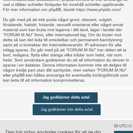
vad vi tillåter och/eller förbjuder för innehåll och/eller uppförande.
För mer information om phpBB, besök
https://www.phpbb.com/
.
Du går med på att inte posta något grovt, obscent, vulgärt,
förtalande, hatiskt, hotande, sexuellt orienterat eller något annat
material som kan bryta mot lagarna i ditt land, lagar i landet där
“FORUM.M.NU” finns, eller internationell lag. Om du bryter mot
detta så kan det leda till omedelbar och permanent bannlysning
samt att vi kontaktar din Internetleverantör. IP-adressen för alla
inlägg sparas. Du går med på att “FORUM.M.NU” har rätten att ta
bort, redigera, flytta eller stänga vilka trådar som helst, när som
helst. Som användare godkänner du att all information du skriver in
sparas i en databas. Denna information kommer inte att delges till
någon tredje part utan ditt samtycke, men varken “FORUM.M.NU”
eller phpBB kan hållas ansvariga för eventuella intrångsförsök som
kan leda till att information komprometteras.
Ta bort alla kakor
Alla tidsangivelser är UTC+02:00 UTC+2
Den här sidan använder cookies för att ge dig