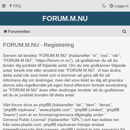
FAQ
Logga in
FORUM.M.NU
S
Forumindex
ö
FORUM.M.NU - Registrering
k
Genom att besöka “FORUM.M.NU” (hädanefter “vi”, “oss”, “vår”,
“FORUM.M.NU”, “https://forum.m.nu”), så godkänner du att du
binder dig juridiskt till följande avtal. Om du inte godkänner följande
avtal, besök inte eller använd inte “FORUM.M.NU”. Vi kan ändra
detta avtal när som helst och vi kommer att göra allt för att
informera dig om ändringar, men det vore klokt av dig att granska
denna sida regelbundet på egen hand eftersom fortsatt användning
av “FORUM.M.NU” även efter ändringar innebär att du godkänner
att du är juridiskt bunden till detta avtal.
Vårt forum drivs av phpBB (hädanefter “de”, “dem”, “deras”,
“phpBB mjukvara”, “www.phpbb.com”, “phpBB Limited”, “phpBB
Teams”) som är en forumprogramvara tillgänglig under “
General Public License
” (hädanefter “GPL”) och kan laddas ner
från
www.phpbb.com
. phpBB mjukvaran främjar endast
Internetbaserade diskussioner, phpBB Limited är inte ansvariga för