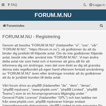
FAQ
Logga in
FORUM.M.NU
S
Forumindex
ö
FORUM.M.NU - Registrering
k
Genom att besöka “FORUM.M.NU” (hädanefter “vi”, “oss”, “vår”,
“FORUM.M.NU”, “https://forum.m.nu”), så godkänner du att du
binder dig juridiskt till följande avtal. Om du inte godkänner följande
avtal, besök inte eller använd inte “FORUM.M.NU”. Vi kan ändra
detta avtal när som helst och vi kommer att göra allt för att
informera dig om ändringar, men det vore klokt av dig att granska
denna sida regelbundet på egen hand eftersom fortsatt användning
av “FORUM.M.NU” även efter ändringar innebär att du godkänner
att du är juridiskt bunden till detta avtal.
Vårt forum drivs av phpBB (hädanefter “de”, “dem”, “deras”,
“phpBB mjukvara”, “www.phpbb.com”, “phpBB Limited”, “phpBB
Teams”) som är en forumprogramvara tillgänglig under “
General Public License
” (hädanefter “GPL”) och kan laddas ner
från
www.phpbb.com
. phpBB mjukvaran främjar endast
Internetbaserade diskussioner, phpBB Limited är inte ansvariga för