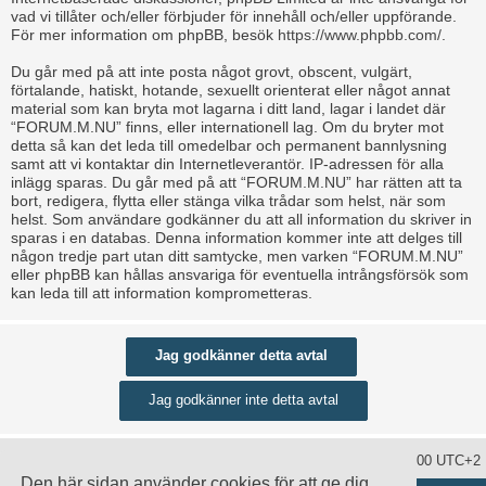
vad vi tillåter och/eller förbjuder för innehåll och/eller uppförande.
För mer information om phpBB, besök
https://www.phpbb.com/
.
Du går med på att inte posta något grovt, obscent, vulgärt,
förtalande, hatiskt, hotande, sexuellt orienterat eller något annat
material som kan bryta mot lagarna i ditt land, lagar i landet där
“FORUM.M.NU” finns, eller internationell lag. Om du bryter mot
detta så kan det leda till omedelbar och permanent bannlysning
samt att vi kontaktar din Internetleverantör. IP-adressen för alla
inlägg sparas. Du går med på att “FORUM.M.NU” har rätten att ta
bort, redigera, flytta eller stänga vilka trådar som helst, när som
helst. Som användare godkänner du att all information du skriver in
sparas i en databas. Denna information kommer inte att delges till
någon tredje part utan ditt samtycke, men varken “FORUM.M.NU”
eller phpBB kan hållas ansvariga för eventuella intrångsförsök som
kan leda till att information komprometteras.
Ta bort alla kakor
Alla tidsangivelser är UTC+02:00 UTC+2
Den här sidan använder cookies för att ge dig