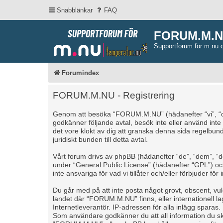
Snabblänkar
FAQ
FORUM.M.
Supportforum för m.nu 
Forumindex
FORUM.M.NU - Registrering
Genom att besöka “FORUM.M.NU” (hädanefter “vi”, “oss”
godkänner följande avtal, besök inte eller använd int
det vore klokt av dig att granska denna sida regelbu
juridiskt bunden till detta avtal.
Vårt forum drivs av phpBB (hädanefter “de”, “dem”, 
under “
General Public License
” (hädanefter “GPL”) o
inte ansvariga för vad vi tillåter och/eller förbjuder 
Du går med på att inte posta något grovt, obscent, vulgä
landet där “FORUM.M.NU” finns, eller internationell l
Internetleverantör. IP-adressen för alla inlägg sparas.
Som användare godkänner du att all information du skr