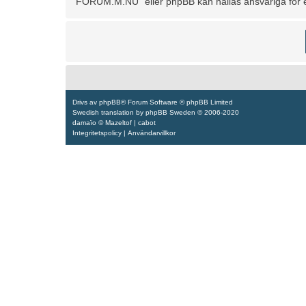
“FORUM.M.NU” eller phpBB kan hållas ansvariga för ev
Drivs av
phpBB
® Forum Software © phpBB Limited
Swedish translation by
phpBB Sweden
© 2006-2020
damaïo ©
Mazeltof
|
cabot
Integritetspolicy
|
Användarvillkor