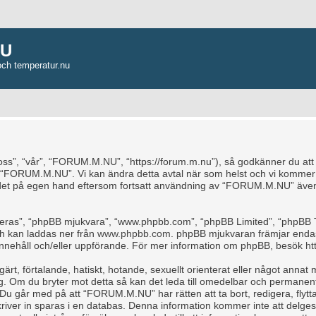
NU
och temperatur.nu
, “vår”, “FORUM.M.NU”, “https://forum.m.nu”), så godkänner du att du b
e “FORUM.M.NU”. Vi kan ändra detta avtal när som helst och vi kommer a
ndet på egen hand eftersom fortsatt användning av “FORUM.M.NU” även 
“deras”, “phpBB mjukvara”, “www.phpbb.com”, “phpBB Limited”, “phpBB 
ch kan laddas ner från
www.phpbb.com
. phpBB mjukvaran främjar endas
för innehåll och/eller uppförande. För mer information om phpBB, besök
ht
rt, förtalande, hatiskt, hotande, sexuellt orienterat eller något annat m
ag. Om du bryter mot detta så kan det leda till omedelbar och permanent
 Du går med på att “FORUM.M.NU” har rätten att ta bort, redigera, flytta
iver in sparas i en databas. Denna information kommer inte att delges 