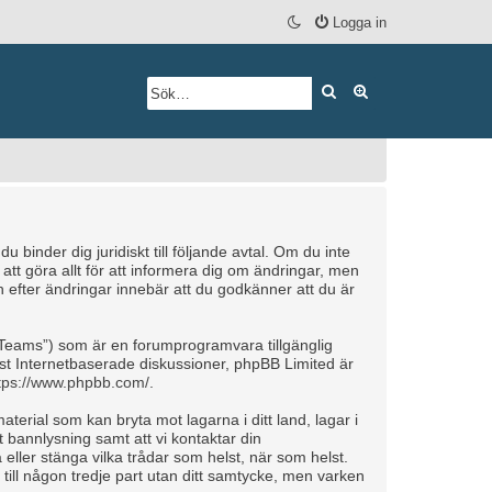
Logga in
Sök
Avancerad söknin
inder dig juridiskt till följande avtal. Om du inte
tt göra allt för att informera dig om ändringar, men
efter ändringar innebär att du godkänner att du är
Teams”) som är en forumprogramvara tillgänglig
t Internetbaserade diskussioner, phpBB Limited är
tps://www.phpbb.com/
.
aterial som kan bryta mot lagarna i ditt land, lagar i
 bannlysning samt att vi kontaktar din
 eller stänga vilka trådar som helst, när som helst.
till någon tredje part utan ditt samtycke, men varken