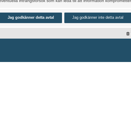
entuella intrångsförsök som kan leda till att information kompromette