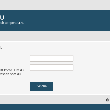
NU
och temperatur.nu
.
itt konto. Om du
adressen som du