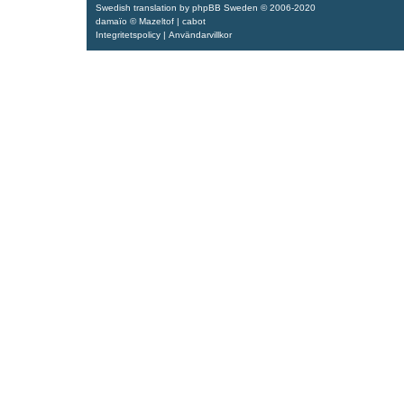
Swedish translation by
phpBB Sweden
© 2006-2020
damaïo ©
Mazeltof
|
cabot
Integritetspolicy
|
Användarvillkor