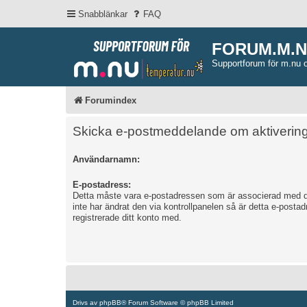
Snabblänkar
FAQ
FORUM.M.
Supportforum för m.nu 
Forumindex
Skicka e-postmeddelande om aktivering
Användarnamn:
E-postadress:
Detta måste vara e-postadressen som är associerad med d
inte har ändrat den via kontrollpanelen så är detta e-post
registrerade ditt konto med.
Drivs av
phpBB
® Forum Software © phpBB Limited