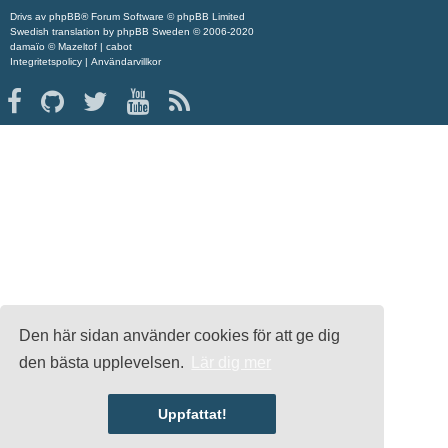
Drivs av
phpBB
® Forum Software © phpBB Limited
Swedish translation by
phpBB Sweden
© 2006-2020
damaïo ©
Mazeltof
|
cabot
Integritetspolicy
|
Användarvillkor
Den här sidan använder cookies för att ge dig
den bästa upplevelsen.
Lär dig mer
Uppfattat!