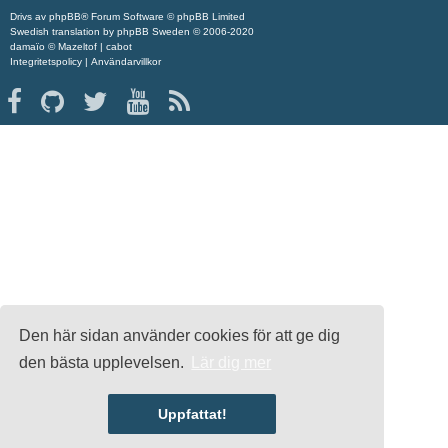
Drivs av
phpBB
® Forum Software © phpBB Limited
Swedish translation by
phpBB Sweden
© 2006-2020
damaïo ©
Mazeltof
|
cabot
Integritetspolicy
|
Användarvillkor
Den här sidan använder cookies för att ge dig
den bästa upplevelsen.
Lär dig mer
Uppfattat!