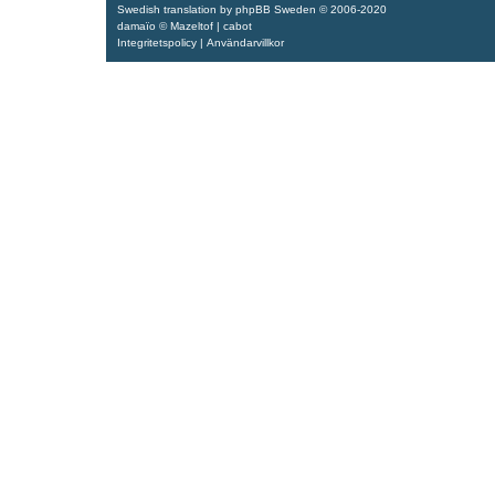
Swedish translation by
phpBB Sweden
© 2006-2020
damaïo ©
Mazeltof
|
cabot
Integritetspolicy
|
Användarvillkor