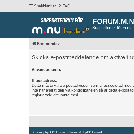
Snabblänkar
FAQ
FORUM.M.
Supportforum för m.nu 
Forumindex
Skicka e-postmeddelande om aktivering
Användarnamn:
E-postadress:
Detta måste vara e-postadressen som är associerad med d
inte har ändrat den via kontrollpanelen så är detta e-post
registrerade ditt konto med.
Drivs av
phpBB
® Forum Software © phpBB Limited