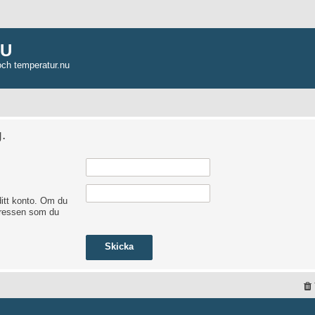
NU
och temperatur.nu
.
itt konto. Om du
adressen som du