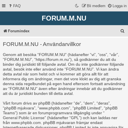
FAQ
Bli medlem
Logga in
FORUM.M.NU
S
Forumindex
ö
FORUM.M.NU - Användarvillkor
k
Genom att besöka “FORUM.M.NU” (hädanefter “vi”, “oss”, “vår”,
“FORUM.M.NU”, “https://forum.m.nu”), så godkänner du att du
binder dig juridiskt till följande avtal. Om du inte godkänner följande
avtal, besök inte eller använd inte “FORUM.M.NU”. Vi kan ändra
detta avtal när som helst och vi kommer att göra allt för att
informera dig om ändringar, men det vore klokt av dig att granska
denna sida regelbundet på egen hand eftersom fortsatt användning
av “FORUM.M.NU” även efter ändringar innebär att du godkänner
att du är juridiskt bunden till detta avtal.
Vårt forum drivs av phpBB (hädanefter “de”, “dem”, “deras”,
“phpBB mjukvara”, “www.phpbb.com”, “phpBB Limited”, “phpBB
Teams”) som är en forumprogramvara tillgänglig under “
General Public License
” (hädanefter “GPL”) och kan laddas ner
från
www.phpbb.com
. phpBB mjukvaran främjar endast
Internetbaserade diskussioner, phpBB Limited är inte ansvariga för