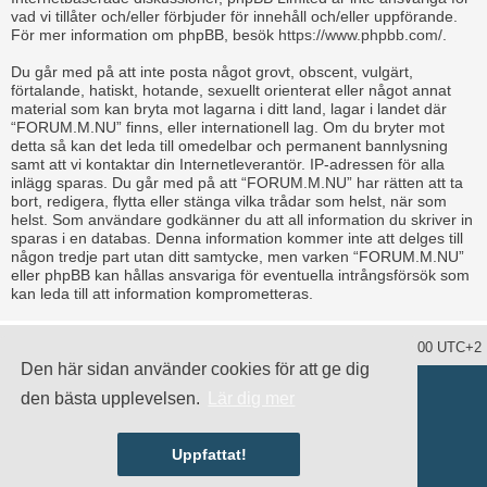
vad vi tillåter och/eller förbjuder för innehåll och/eller uppförande.
För mer information om phpBB, besök
https://www.phpbb.com/
.
Du går med på att inte posta något grovt, obscent, vulgärt,
förtalande, hatiskt, hotande, sexuellt orienterat eller något annat
material som kan bryta mot lagarna i ditt land, lagar i landet där
“FORUM.M.NU” finns, eller internationell lag. Om du bryter mot
detta så kan det leda till omedelbar och permanent bannlysning
samt att vi kontaktar din Internetleverantör. IP-adressen för alla
inlägg sparas. Du går med på att “FORUM.M.NU” har rätten att ta
bort, redigera, flytta eller stänga vilka trådar som helst, när som
helst. Som användare godkänner du att all information du skriver in
sparas i en databas. Denna information kommer inte att delges till
någon tredje part utan ditt samtycke, men varken “FORUM.M.NU”
eller phpBB kan hållas ansvariga för eventuella intrångsförsök som
kan leda till att information komprometteras.
Ta bort alla kakor
Alla tidsangivelser är UTC+02:00 UTC+2
Den här sidan använder cookies för att ge dig
Drivs av
phpBB
® Forum Software © phpBB Limited
den bästa upplevelsen.
Lär dig mer
Swedish translation by
phpBB Sweden
© 2006-2020
damaïo ©
Mazeltof
|
cabot
Integritetspolicy
|
Användarvillkor
Uppfattat!