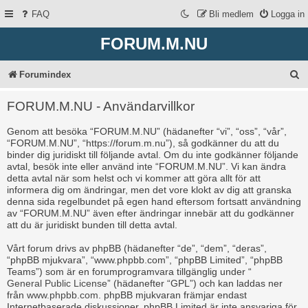
FAQ
Bli medlem
Logga in
FORUM.M.NU
S
Forumindex
ö
FORUM.M.NU - Användarvillkor
k
Genom att besöka “FORUM.M.NU” (hädanefter “vi”, “oss”, “vår”,
“FORUM.M.NU”, “https://forum.m.nu”), så godkänner du att du
binder dig juridiskt till följande avtal. Om du inte godkänner följande
avtal, besök inte eller använd inte “FORUM.M.NU”. Vi kan ändra
detta avtal när som helst och vi kommer att göra allt för att
informera dig om ändringar, men det vore klokt av dig att granska
denna sida regelbundet på egen hand eftersom fortsatt användning
av “FORUM.M.NU” även efter ändringar innebär att du godkänner
att du är juridiskt bunden till detta avtal.
Vårt forum drivs av phpBB (hädanefter “de”, “dem”, “deras”,
“phpBB mjukvara”, “www.phpbb.com”, “phpBB Limited”, “phpBB
Teams”) som är en forumprogramvara tillgänglig under “
General Public License
” (hädanefter “GPL”) och kan laddas ner
från
www.phpbb.com
. phpBB mjukvaran främjar endast
Internetbaserade diskussioner, phpBB Limited är inte ansvariga för