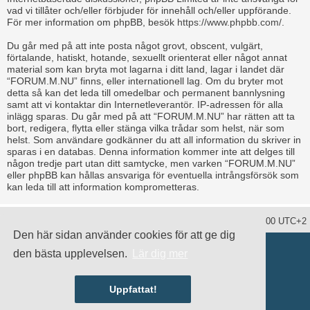
vad vi tillåter och/eller förbjuder för innehåll och/eller uppförande.
För mer information om phpBB, besök
https://www.phpbb.com/
.
Du går med på att inte posta något grovt, obscent, vulgärt,
förtalande, hatiskt, hotande, sexuellt orienterat eller något annat
material som kan bryta mot lagarna i ditt land, lagar i landet där
“FORUM.M.NU” finns, eller internationell lag. Om du bryter mot
detta så kan det leda till omedelbar och permanent bannlysning
samt att vi kontaktar din Internetleverantör. IP-adressen för alla
inlägg sparas. Du går med på att “FORUM.M.NU” har rätten att ta
bort, redigera, flytta eller stänga vilka trådar som helst, när som
helst. Som användare godkänner du att all information du skriver in
sparas i en databas. Denna information kommer inte att delges till
någon tredje part utan ditt samtycke, men varken “FORUM.M.NU”
eller phpBB kan hållas ansvariga för eventuella intrångsförsök som
kan leda till att information komprometteras.
Ta bort alla kakor
Alla tidsangivelser är UTC+02:00 UTC+2
Den här sidan använder cookies för att ge dig
Drivs av
phpBB
® Forum Software © phpBB Limited
den bästa upplevelsen.
Lär dig mer
Swedish translation by
phpBB Sweden
© 2006-2020
damaïo ©
Mazeltof
|
cabot
Integritetspolicy
|
Användarvillkor
Uppfattat!