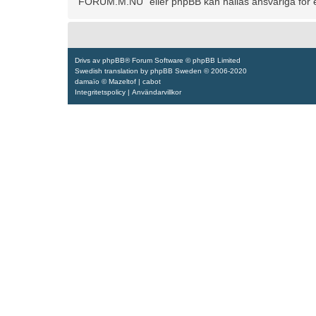
“FORUM.M.NU” eller phpBB kan hållas ansvariga för ev
Drivs av
phpBB
® Forum Software © phpBB Limited
Swedish translation by
phpBB Sweden
© 2006-2020
damaïo ©
Mazeltof
|
cabot
Integritetspolicy
|
Användarvillkor