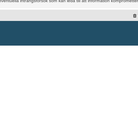
entuella intrångsförsök som kan leda till att information kompromette