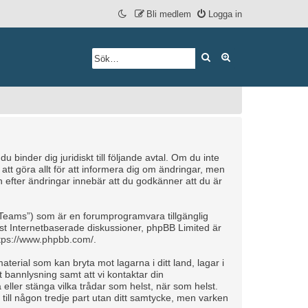
Bli medlem
Logga in
Sök
Avancerad söknin
inder dig juridiskt till följande avtal. Om du inte
tt göra allt för att informera dig om ändringar, men
efter ändringar innebär att du godkänner att du är
Teams”) som är en forumprogramvara tillgänglig
t Internetbaserade diskussioner, phpBB Limited är
tps://www.phpbb.com/
.
aterial som kan bryta mot lagarna i ditt land, lagar i
 bannlysning samt att vi kontaktar din
 eller stänga vilka trådar som helst, när som helst.
till någon tredje part utan ditt samtycke, men varken