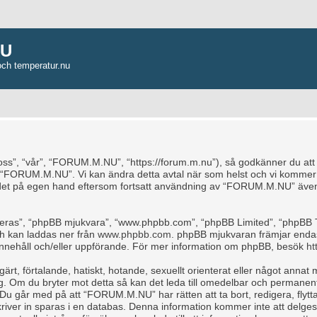
NU
och temperatur.nu
, “vår”, “FORUM.M.NU”, “https://forum.m.nu”), så godkänner du att du b
e “FORUM.M.NU”. Vi kan ändra detta avtal när som helst och vi kommer a
ndet på egen hand eftersom fortsatt användning av “FORUM.M.NU” även 
“deras”, “phpBB mjukvara”, “www.phpbb.com”, “phpBB Limited”, “phpBB 
ch kan laddas ner från
www.phpbb.com
. phpBB mjukvaran främjar endas
för innehåll och/eller uppförande. För mer information om phpBB, besök
ht
rt, förtalande, hatiskt, hotande, sexuellt orienterat eller något annat m
ag. Om du bryter mot detta så kan det leda till omedelbar och permanent
 Du går med på att “FORUM.M.NU” har rätten att ta bort, redigera, flytta
iver in sparas i en databas. Denna information kommer inte att delges 