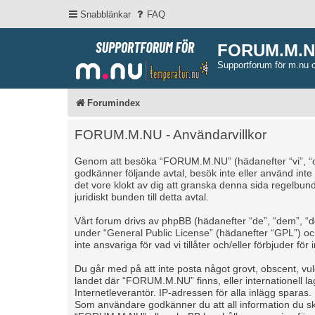
Snabblänkar
FAQ
FORUM.M.
Supportforum för m.nu 
Forumindex
FORUM.M.NU - Användarvillkor
Genom att besöka “FORUM.M.NU” (hädanefter “vi”, “oss”
godkänner följande avtal, besök inte eller använd int
det vore klokt av dig att granska denna sida regelbu
juridiskt bunden till detta avtal.
Vårt forum drivs av phpBB (hädanefter “de”, “dem”, 
under “
General Public License
” (hädanefter “GPL”) o
inte ansvariga för vad vi tillåter och/eller förbjuder 
Du går med på att inte posta något grovt, obscent, vulgä
landet där “FORUM.M.NU” finns, eller internationell l
Internetleverantör. IP-adressen för alla inlägg sparas.
Som användare godkänner du att all information du skr