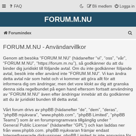
FAQ
Bli medlem
Logga in
FORUM.M.NU
S
Forumindex
ö
FORUM.M.NU - Användarvillkor
k
Genom att besöka “FORUM.M.NU” (hädanefter “vi”, “oss”, “vår”,
“FORUM.M.NU”, “https://forum.m.nu”), så godkänner du att du
binder dig juridiskt till följande avtal. Om du inte godkänner följande
avtal, besök inte eller använd inte “FORUM.M.NU”. Vi kan ändra
detta avtal när som helst och vi kommer att göra allt för att
informera dig om ändringar, men det vore klokt av dig att granska
denna sida regelbundet på egen hand eftersom fortsatt användning
av “FORUM.M.NU” även efter ändringar innebär att du godkänner
att du är juridiskt bunden till detta avtal.
Vårt forum drivs av phpBB (hädanefter “de”, “dem”, “deras”,
“phpBB mjukvara”, “www.phpbb.com”, “phpBB Limited”, “phpBB
Teams”) som är en forumprogramvara tillgänglig under “
General Public License
” (hädanefter “GPL”) och kan laddas ner
från
www.phpbb.com
. phpBB mjukvaran främjar endast
Internetbaserade diskussioner, phpBB Limited är inte ansvariga för