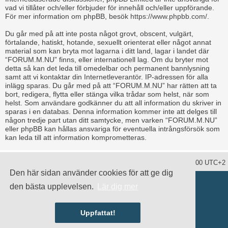
vad vi tillåter och/eller förbjuder för innehåll och/eller uppförande.
För mer information om phpBB, besök
https://www.phpbb.com/
.
Du går med på att inte posta något grovt, obscent, vulgärt,
förtalande, hatiskt, hotande, sexuellt orienterat eller något annat
material som kan bryta mot lagarna i ditt land, lagar i landet där
“FORUM.M.NU” finns, eller internationell lag. Om du bryter mot
detta så kan det leda till omedelbar och permanent bannlysning
samt att vi kontaktar din Internetleverantör. IP-adressen för alla
inlägg sparas. Du går med på att “FORUM.M.NU” har rätten att ta
bort, redigera, flytta eller stänga vilka trådar som helst, när som
helst. Som användare godkänner du att all information du skriver in
sparas i en databas. Denna information kommer inte att delges till
någon tredje part utan ditt samtycke, men varken “FORUM.M.NU”
eller phpBB kan hållas ansvariga för eventuella intrångsförsök som
kan leda till att information komprometteras.
Ta bort alla kakor
Alla tidsangivelser är UTC+02:00 UTC+2
Den här sidan använder cookies för att ge dig
Drivs av
phpBB
® Forum Software © phpBB Limited
den bästa upplevelsen.
Lär dig mer
Swedish translation by
phpBB Sweden
© 2006-2020
damaïo ©
Mazeltof
|
cabot
Integritetspolicy
|
Användarvillkor
Uppfattat!