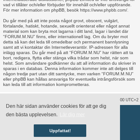
vad vi tillåter och/eller förbjuder för innehåll och/eller uppförande.
För mer information om phpBB, besök
https://www.phpbb.com/
.
Du går med på att inte posta något grovt, obscent, vulgärt,
förtalande, hatiskt, hotande, sexuellt orienterat eller något annat
material som kan bryta mot lagarna i ditt land, lagar i landet där
“FORUM.M.NU” finns, eller internationell lag. Om du bryter mot
detta så kan det leda till omedelbar och permanent bannlysning
samt att vi kontaktar din Internetleverantör. IP-adressen för alla
inlägg sparas. Du går med på att “FORUM.M.NU” har rätten att ta
bort, redigera, flytta eller stänga vilka trådar som helst, när som
helst. Som användare godkänner du att all information du skriver in
sparas i en databas. Denna information kommer inte att delges till
någon tredje part utan ditt samtycke, men varken “FORUM.M.NU”
eller phpBB kan hållas ansvariga för eventuella intrångsförsök som
kan leda till att information komprometteras.
Ta bort alla kakor
Alla tidsangivelser är UTC+02:00 UTC+2
Den här sidan använder cookies för att ge dig
Drivs av
phpBB
® Forum Software © phpBB Limited
den bästa upplevelsen.
Lär dig mer
Swedish translation by
phpBB Sweden
© 2006-2020
damaïo ©
Mazeltof
|
cabot
Integritetspolicy
|
Användarvillkor
Uppfattat!