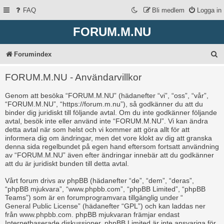
FAQ
Bli medlem
Logga in
FORUM.M.NU
S
Forumindex
ö
FORUM.M.NU - Användarvillkor
k
Genom att besöka “FORUM.M.NU” (hädanefter “vi”, “oss”, “vår”,
“FORUM.M.NU”, “https://forum.m.nu”), så godkänner du att du
binder dig juridiskt till följande avtal. Om du inte godkänner följande
avtal, besök inte eller använd inte “FORUM.M.NU”. Vi kan ändra
detta avtal när som helst och vi kommer att göra allt för att
informera dig om ändringar, men det vore klokt av dig att granska
denna sida regelbundet på egen hand eftersom fortsatt användning
av “FORUM.M.NU” även efter ändringar innebär att du godkänner
att du är juridiskt bunden till detta avtal.
Vårt forum drivs av phpBB (hädanefter “de”, “dem”, “deras”,
“phpBB mjukvara”, “www.phpbb.com”, “phpBB Limited”, “phpBB
Teams”) som är en forumprogramvara tillgänglig under “
General Public License
” (hädanefter “GPL”) och kan laddas ner
från
www.phpbb.com
. phpBB mjukvaran främjar endast
Internetbaserade diskussioner, phpBB Limited är inte ansvariga för