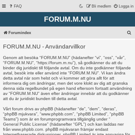
FAQ
Bli medlem
Logga in
FORUM.M.NU
S
Forumindex
ö
FORUM.M.NU - Användarvillkor
k
Genom att besöka “FORUM.M.NU” (hädanefter “vi”, “oss”, “vår”,
“FORUM.M.NU”, “https://forum.m.nu”), så godkänner du att du
binder dig juridiskt till följande avtal. Om du inte godkänner följande
avtal, besök inte eller använd inte “FORUM.M.NU”. Vi kan ändra
detta avtal när som helst och vi kommer att göra allt för att
informera dig om ändringar, men det vore klokt av dig att granska
denna sida regelbundet på egen hand eftersom fortsatt användning
av “FORUM.M.NU” även efter ändringar innebär att du godkänner
att du är juridiskt bunden till detta avtal.
Vårt forum drivs av phpBB (hädanefter “de”, “dem”, “deras”,
“phpBB mjukvara”, “www.phpbb.com”, “phpBB Limited”, “phpBB
Teams”) som är en forumprogramvara tillgänglig under “
General Public License
” (hädanefter “GPL”) och kan laddas ner
från
www.phpbb.com
. phpBB mjukvaran främjar endast
Internetbaserade diskussioner, phpBB Limited är inte ansvariga för