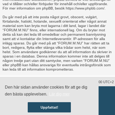
vad vi tillåter och/eller förbjuder för innehåll och/eller uppförande.
För mer information om phpBB, besök
https://www.phpbb.com/
.
Du går med på att inte posta något grovt, obscent, vulgärt,
förtalande, hatiskt, hotande, sexuellt orienterat eller något annat
material som kan bryta mot lagarna i ditt land, lagar i landet där
“FORUM.M.NU” finns, eller internationell lag. Om du bryter mot
detta så kan det leda till omedelbar och permanent bannlysning
samt att vi kontaktar din Internetleverantör. IP-adressen för alla
inlägg sparas. Du går med på att “FORUM.M.NU” har rätten att ta
bort, redigera, flytta eller stänga vilka trådar som helst, när som
helst. Som användare godkänner du att all information du skriver in
sparas i en databas. Denna information kommer inte att delges till
någon tredje part utan ditt samtycke, men varken “FORUM.M.NU”
eller phpBB kan hållas ansvariga för eventuella intrångsförsök som
kan leda till att information komprometteras.
Ta bort alla kakor
Alla tidsangivelser är UTC+02:00 UTC+2
Den här sidan använder cookies för att ge dig
Drivs av
phpBB
® Forum Software © phpBB Limited
den bästa upplevelsen.
Lär dig mer
Swedish translation by
phpBB Sweden
© 2006-2020
damaïo ©
Mazeltof
|
cabot
Integritetspolicy
|
Användarvillkor
Uppfattat!