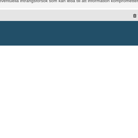
entuella intrångsförsök som kan leda till att information kompromette