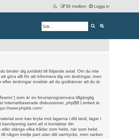
Bli medlem
Logga in
Sök
Avancerad söknin
inder dig juridiskt till följande avtal. Om du inte
tt göra allt för att informera dig om ändringar, men
efter ändringar innebär att du godkänner att du är
Teams”) som är en forumprogramvara tillgänglig
t Internetbaserade diskussioner, phpBB Limited är
tps://www.phpbb.com/
.
aterial som kan bryta mot lagarna i ditt land, lagar i
 bannlysning samt att vi kontaktar din
 eller stänga vilka trådar som helst, när som helst.
till någon tredje part utan ditt samtycke, men varken