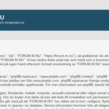
NU
och temperatur.nu
, “vår”, “FORUM.M.NU”, “https://forum.m.nu”), så godkänner du att du b
e “FORUM.M.NU”. Vi kan ändra detta avtal när som helst och vi kommer a
ndet på egen hand eftersom fortsatt användning av “FORUM.M.NU” även 
“deras”, “phpBB mjukvara”, “www.phpbb.com”, “phpBB Limited”, “phpBB 
ch kan laddas ner från
www.phpbb.com
. phpBB mjukvaran främjar endas
för innehåll och/eller uppförande. För mer information om phpBB, besök
ht
rt, förtalande, hatiskt, hotande, sexuellt orienterat eller något annat m
ag. Om du bryter mot detta så kan det leda till omedelbar och permanent
 Du går med på att “FORUM.M.NU” har rätten att ta bort, redigera, flytta
iver in sparas i en databas. Denna information kommer inte att delges 