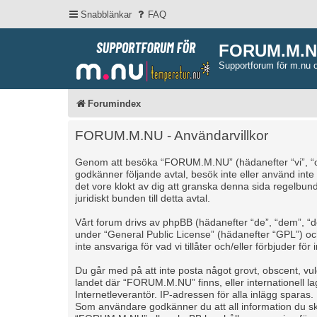
Snabblänkar
FAQ
FORUM.M.
Supportforum för m.nu 
Forumindex
FORUM.M.NU - Användarvillkor
Genom att besöka “FORUM.M.NU” (hädanefter “vi”, “oss”
godkänner följande avtal, besök inte eller använd int
det vore klokt av dig att granska denna sida regelbu
juridiskt bunden till detta avtal.
Vårt forum drivs av phpBB (hädanefter “de”, “dem”, 
under “
General Public License
” (hädanefter “GPL”) o
inte ansvariga för vad vi tillåter och/eller förbjuder 
Du går med på att inte posta något grovt, obscent, vulgä
landet där “FORUM.M.NU” finns, eller internationell l
Internetleverantör. IP-adressen för alla inlägg sparas.
Som användare godkänner du att all information du skr