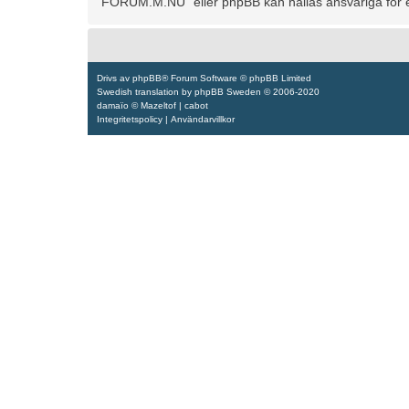
“FORUM.M.NU” eller phpBB kan hållas ansvariga för ev
Drivs av
phpBB
® Forum Software © phpBB Limited
Swedish translation by
phpBB Sweden
© 2006-2020
damaïo ©
Mazeltof
|
cabot
Integritetspolicy
|
Användarvillkor