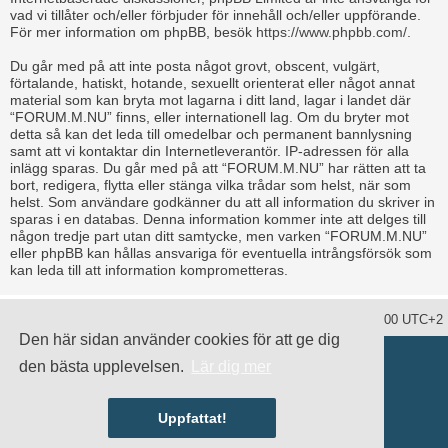
vad vi tillåter och/eller förbjuder för innehåll och/eller uppförande.
För mer information om phpBB, besök
https://www.phpbb.com/
.
Du går med på att inte posta något grovt, obscent, vulgärt,
förtalande, hatiskt, hotande, sexuellt orienterat eller något annat
material som kan bryta mot lagarna i ditt land, lagar i landet där
“FORUM.M.NU” finns, eller internationell lag. Om du bryter mot
detta så kan det leda till omedelbar och permanent bannlysning
samt att vi kontaktar din Internetleverantör. IP-adressen för alla
inlägg sparas. Du går med på att “FORUM.M.NU” har rätten att ta
bort, redigera, flytta eller stänga vilka trådar som helst, när som
helst. Som användare godkänner du att all information du skriver in
sparas i en databas. Denna information kommer inte att delges till
någon tredje part utan ditt samtycke, men varken “FORUM.M.NU”
eller phpBB kan hållas ansvariga för eventuella intrångsförsök som
kan leda till att information komprometteras.
Ta bort alla kakor
Alla tidsangivelser är UTC+02:00 UTC+2
Den här sidan använder cookies för att ge dig
Drivs av
phpBB
® Forum Software © phpBB Limited
den bästa upplevelsen.
Lär dig mer
Swedish translation by
phpBB Sweden
© 2006-2020
damaïo ©
Mazeltof
|
cabot
Integritetspolicy
|
Användarvillkor
Uppfattat!