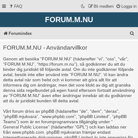
FAQ
Bli medlem
Logga in
FORUM.M.NU
S
Forumindex
ö
FORUM.M.NU - Användarvillkor
k
Genom att besöka “FORUM.M.NU” (hädanefter “vi”, “oss”, “vår”,
“FORUM.M.NU”, “https://forum.m.nu”), så godkänner du att du
binder dig juridiskt till följande avtal. Om du inte godkänner följande
avtal, besök inte eller använd inte “FORUM.M.NU”. Vi kan ändra
detta avtal när som helst och vi kommer att göra allt för att
informera dig om ändringar, men det vore klokt av dig att granska
denna sida regelbundet på egen hand eftersom fortsatt användning
av “FORUM.M.NU” även efter ändringar innebär att du godkänner
att du är juridiskt bunden till detta avtal.
Vårt forum drivs av phpBB (hädanefter “de”, “dem”, “deras”,
“phpBB mjukvara”, “www.phpbb.com”, “phpBB Limited”, “phpBB
Teams”) som är en forumprogramvara tillgänglig under “
General Public License
” (hädanefter “GPL”) och kan laddas ner
från
www.phpbb.com
. phpBB mjukvaran främjar endast
Internetbaserade diskussioner, phpBB Limited är inte ansvariga för