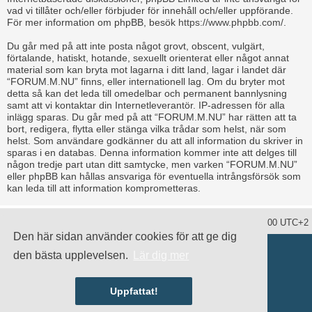
vad vi tillåter och/eller förbjuder för innehåll och/eller uppförande.
För mer information om phpBB, besök
https://www.phpbb.com/
.
Du går med på att inte posta något grovt, obscent, vulgärt,
förtalande, hatiskt, hotande, sexuellt orienterat eller något annat
material som kan bryta mot lagarna i ditt land, lagar i landet där
“FORUM.M.NU” finns, eller internationell lag. Om du bryter mot
detta så kan det leda till omedelbar och permanent bannlysning
samt att vi kontaktar din Internetleverantör. IP-adressen för alla
inlägg sparas. Du går med på att “FORUM.M.NU” har rätten att ta
bort, redigera, flytta eller stänga vilka trådar som helst, när som
helst. Som användare godkänner du att all information du skriver in
sparas i en databas. Denna information kommer inte att delges till
någon tredje part utan ditt samtycke, men varken “FORUM.M.NU”
eller phpBB kan hållas ansvariga för eventuella intrångsförsök som
kan leda till att information komprometteras.
Ta bort alla kakor
Alla tidsangivelser är UTC+02:00 UTC+2
Den här sidan använder cookies för att ge dig
Drivs av
phpBB
® Forum Software © phpBB Limited
den bästa upplevelsen.
Lär dig mer
Swedish translation by
phpBB Sweden
© 2006-2020
damaïo ©
Mazeltof
|
cabot
Integritetspolicy
|
Användarvillkor
Uppfattat!