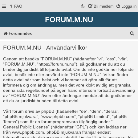
FAQ
Bli medlem
Logga in
FORUM.M.NU
S
Forumindex
ö
FORUM.M.NU - Användarvillkor
k
Genom att besöka “FORUM.M.NU” (hädanefter “vi”, “oss”, “vår”,
“FORUM.M.NU”, “https://forum.m.nu”), så godkänner du att du
binder dig juridiskt till följande avtal. Om du inte godkänner följande
avtal, besök inte eller använd inte “FORUM.M.NU”. Vi kan ändra
detta avtal när som helst och vi kommer att göra allt för att
informera dig om ändringar, men det vore klokt av dig att granska
denna sida regelbundet på egen hand eftersom fortsatt användning
av “FORUM.M.NU” även efter ändringar innebär att du godkänner
att du är juridiskt bunden till detta avtal.
Vårt forum drivs av phpBB (hädanefter “de”, “dem”, “deras”,
“phpBB mjukvara”, “www.phpbb.com”, “phpBB Limited”, “phpBB
Teams”) som är en forumprogramvara tillgänglig under “
General Public License
” (hädanefter “GPL”) och kan laddas ner
från
www.phpbb.com
. phpBB mjukvaran främjar endast
Internetbaserade diskussioner, phpBB Limited är inte ansvariga för