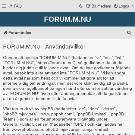
FAQ
Bli medlem
Logga in
FORUM.M.NU
S
Forumindex
ö
FORUM.M.NU - Användarvillkor
k
Genom att besöka “FORUM.M.NU” (hädanefter “vi”, “oss”, “vår”,
“FORUM.M.NU”, “https://forum.m.nu”), så godkänner du att du
binder dig juridiskt till följande avtal. Om du inte godkänner följande
avtal, besök inte eller använd inte “FORUM.M.NU”. Vi kan ändra
detta avtal när som helst och vi kommer att göra allt för att
informera dig om ändringar, men det vore klokt av dig att granska
denna sida regelbundet på egen hand eftersom fortsatt användning
av “FORUM.M.NU” även efter ändringar innebär att du godkänner
att du är juridiskt bunden till detta avtal.
Vårt forum drivs av phpBB (hädanefter “de”, “dem”, “deras”,
“phpBB mjukvara”, “www.phpbb.com”, “phpBB Limited”, “phpBB
Teams”) som är en forumprogramvara tillgänglig under “
General Public License
” (hädanefter “GPL”) och kan laddas ner
från
www.phpbb.com
. phpBB mjukvaran främjar endast
Internetbaserade diskussioner, phpBB Limited är inte ansvariga för