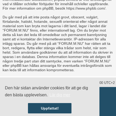
vad vi tillåter och/eller förbjuder för innehåll och/eller uppförande.
För mer information om phpBB, besök
https://www.phpbb.com/
.
Du går med på att inte posta något grovt, obscent, vulgärt,
förtalande, hatiskt, hotande, sexuellt orienterat eller något annat
material som kan bryta mot lagarna i ditt land, lagar i landet där
“FORUM.M.NU” finns, eller internationell lag. Om du bryter mot
detta så kan det leda till omedelbar och permanent bannlysning
samt att vi kontaktar din Internetleverantör. IP-adressen för alla
inlägg sparas. Du går med på att “FORUM.M.NU” har rätten att ta
bort, redigera, flytta eller stänga vilka trådar som helst, när som
helst. Som användare godkänner du att all information du skriver in
sparas i en databas. Denna information kommer inte att delges till
någon tredje part utan ditt samtycke, men varken “FORUM.M.NU”
eller phpBB kan hållas ansvariga för eventuella intrångsförsök som
kan leda till att information komprometteras.
Ta bort alla kakor
Alla tidsangivelser är UTC+02:00 UTC+2
Den här sidan använder cookies för att ge dig
Drivs av
phpBB
® Forum Software © phpBB Limited
den bästa upplevelsen.
Lär dig mer
Swedish translation by
phpBB Sweden
© 2006-2020
damaïo ©
Mazeltof
|
cabot
Integritetspolicy
|
Användarvillkor
Uppfattat!