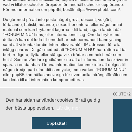
vad vi tillåter och/eller förbjuder för innehåll och/eller uppförande.
För mer information om phpBB, besök
https://www.phpbb.com/
.
Du går med på att inte posta något grovt, obscent, vulgärt,
förtalande, hatiskt, hotande, sexuellt orienterat eller något annat
material som kan bryta mot lagarna i ditt land, lagar i landet där
“FORUM.M.NU” finns, eller internationell lag. Om du bryter mot
detta så kan det leda till omedelbar och permanent bannlysning
samt att vi kontaktar din Internetleverantör. IP-adressen för alla
inlägg sparas. Du går med på att “FORUM.M.NU” har rätten att ta
bort, redigera, flytta eller stänga vilka trådar som helst, när som
helst. Som användare godkänner du att all information du skriver in
sparas i en databas. Denna information kommer inte att delges till
någon tredje part utan ditt samtycke, men varken “FORUM.M.NU”
eller phpBB kan hållas ansvariga för eventuella intrångsförsök som
kan leda till att information komprometteras.
Ta bort alla kakor
Alla tidsangivelser är UTC+02:00 UTC+2
Den här sidan använder cookies för att ge dig
Drivs av
phpBB
® Forum Software © phpBB Limited
den bästa upplevelsen.
Lär dig mer
Swedish translation by
phpBB Sweden
© 2006-2020
damaïo ©
Mazeltof
|
cabot
Integritetspolicy
|
Användarvillkor
Uppfattat!