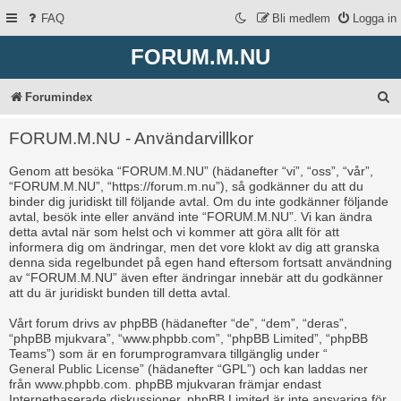
FAQ
Bli medlem
Logga in
FORUM.M.NU
S
Forumindex
ö
FORUM.M.NU - Användarvillkor
k
Genom att besöka “FORUM.M.NU” (hädanefter “vi”, “oss”, “vår”,
“FORUM.M.NU”, “https://forum.m.nu”), så godkänner du att du
binder dig juridiskt till följande avtal. Om du inte godkänner följande
avtal, besök inte eller använd inte “FORUM.M.NU”. Vi kan ändra
detta avtal när som helst och vi kommer att göra allt för att
informera dig om ändringar, men det vore klokt av dig att granska
denna sida regelbundet på egen hand eftersom fortsatt användning
av “FORUM.M.NU” även efter ändringar innebär att du godkänner
att du är juridiskt bunden till detta avtal.
Vårt forum drivs av phpBB (hädanefter “de”, “dem”, “deras”,
“phpBB mjukvara”, “www.phpbb.com”, “phpBB Limited”, “phpBB
Teams”) som är en forumprogramvara tillgänglig under “
General Public License
” (hädanefter “GPL”) och kan laddas ner
från
www.phpbb.com
. phpBB mjukvaran främjar endast
Internetbaserade diskussioner, phpBB Limited är inte ansvariga för