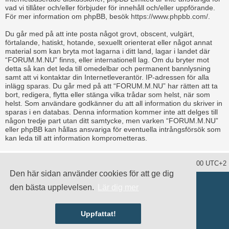
vad vi tillåter och/eller förbjuder för innehåll och/eller uppförande.
För mer information om phpBB, besök
https://www.phpbb.com/
.
Du går med på att inte posta något grovt, obscent, vulgärt,
förtalande, hatiskt, hotande, sexuellt orienterat eller något annat
material som kan bryta mot lagarna i ditt land, lagar i landet där
“FORUM.M.NU” finns, eller internationell lag. Om du bryter mot
detta så kan det leda till omedelbar och permanent bannlysning
samt att vi kontaktar din Internetleverantör. IP-adressen för alla
inlägg sparas. Du går med på att “FORUM.M.NU” har rätten att ta
bort, redigera, flytta eller stänga vilka trådar som helst, när som
helst. Som användare godkänner du att all information du skriver in
sparas i en databas. Denna information kommer inte att delges till
någon tredje part utan ditt samtycke, men varken “FORUM.M.NU”
eller phpBB kan hållas ansvariga för eventuella intrångsförsök som
kan leda till att information komprometteras.
Ta bort alla kakor
Alla tidsangivelser är UTC+02:00 UTC+2
Den här sidan använder cookies för att ge dig
Drivs av
phpBB
® Forum Software © phpBB Limited
den bästa upplevelsen.
Lär dig mer
Swedish translation by
phpBB Sweden
© 2006-2020
damaïo ©
Mazeltof
|
cabot
Integritetspolicy
|
Användarvillkor
Uppfattat!