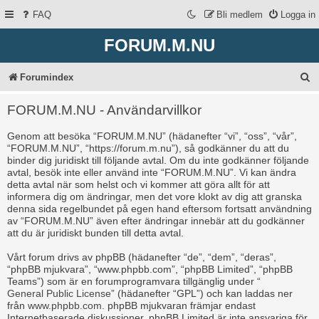
FAQ
Bli medlem
Logga in
FORUM.M.NU
S
Forumindex
ö
FORUM.M.NU - Användarvillkor
k
Genom att besöka “FORUM.M.NU” (hädanefter “vi”, “oss”, “vår”,
“FORUM.M.NU”, “https://forum.m.nu”), så godkänner du att du
binder dig juridiskt till följande avtal. Om du inte godkänner följande
avtal, besök inte eller använd inte “FORUM.M.NU”. Vi kan ändra
detta avtal när som helst och vi kommer att göra allt för att
informera dig om ändringar, men det vore klokt av dig att granska
denna sida regelbundet på egen hand eftersom fortsatt användning
av “FORUM.M.NU” även efter ändringar innebär att du godkänner
att du är juridiskt bunden till detta avtal.
Vårt forum drivs av phpBB (hädanefter “de”, “dem”, “deras”,
“phpBB mjukvara”, “www.phpbb.com”, “phpBB Limited”, “phpBB
Teams”) som är en forumprogramvara tillgänglig under “
General Public License
” (hädanefter “GPL”) och kan laddas ner
från
www.phpbb.com
. phpBB mjukvaran främjar endast
Internetbaserade diskussioner, phpBB Limited är inte ansvariga för