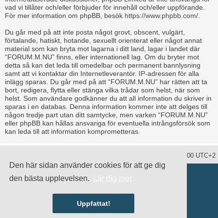
vad vi tillåter och/eller förbjuder för innehåll och/eller uppförande.
För mer information om phpBB, besök
https://www.phpbb.com/
.
Du går med på att inte posta något grovt, obscent, vulgärt,
förtalande, hatiskt, hotande, sexuellt orienterat eller något annat
material som kan bryta mot lagarna i ditt land, lagar i landet där
“FORUM.M.NU” finns, eller internationell lag. Om du bryter mot
detta så kan det leda till omedelbar och permanent bannlysning
samt att vi kontaktar din Internetleverantör. IP-adressen för alla
inlägg sparas. Du går med på att “FORUM.M.NU” har rätten att ta
bort, redigera, flytta eller stänga vilka trådar som helst, när som
helst. Som användare godkänner du att all information du skriver in
sparas i en databas. Denna information kommer inte att delges till
någon tredje part utan ditt samtycke, men varken “FORUM.M.NU”
eller phpBB kan hållas ansvariga för eventuella intrångsförsök som
kan leda till att information komprometteras.
Ta bort alla kakor
Alla tidsangivelser är UTC+02:00 UTC+2
Den här sidan använder cookies för att ge dig
Drivs av
phpBB
® Forum Software © phpBB Limited
den bästa upplevelsen.
Lär dig mer
Swedish translation by
phpBB Sweden
© 2006-2020
damaïo ©
Mazeltof
|
cabot
Integritetspolicy
|
Användarvillkor
Uppfattat!