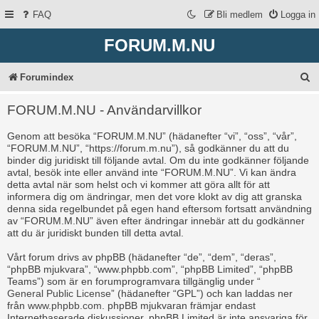
FAQ
Bli medlem
Logga in
FORUM.M.NU
S
Forumindex
ö
FORUM.M.NU - Användarvillkor
k
Genom att besöka “FORUM.M.NU” (hädanefter “vi”, “oss”, “vår”,
“FORUM.M.NU”, “https://forum.m.nu”), så godkänner du att du
binder dig juridiskt till följande avtal. Om du inte godkänner följande
avtal, besök inte eller använd inte “FORUM.M.NU”. Vi kan ändra
detta avtal när som helst och vi kommer att göra allt för att
informera dig om ändringar, men det vore klokt av dig att granska
denna sida regelbundet på egen hand eftersom fortsatt användning
av “FORUM.M.NU” även efter ändringar innebär att du godkänner
att du är juridiskt bunden till detta avtal.
Vårt forum drivs av phpBB (hädanefter “de”, “dem”, “deras”,
“phpBB mjukvara”, “www.phpbb.com”, “phpBB Limited”, “phpBB
Teams”) som är en forumprogramvara tillgänglig under “
General Public License
” (hädanefter “GPL”) och kan laddas ner
från
www.phpbb.com
. phpBB mjukvaran främjar endast
Internetbaserade diskussioner, phpBB Limited är inte ansvariga för