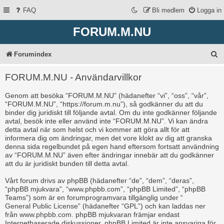
FAQ
Bli medlem
Logga in
FORUM.M.NU
S
Forumindex
ö
FORUM.M.NU - Användarvillkor
k
Genom att besöka “FORUM.M.NU” (hädanefter “vi”, “oss”, “vår”,
“FORUM.M.NU”, “https://forum.m.nu”), så godkänner du att du
binder dig juridiskt till följande avtal. Om du inte godkänner följande
avtal, besök inte eller använd inte “FORUM.M.NU”. Vi kan ändra
detta avtal när som helst och vi kommer att göra allt för att
informera dig om ändringar, men det vore klokt av dig att granska
denna sida regelbundet på egen hand eftersom fortsatt användning
av “FORUM.M.NU” även efter ändringar innebär att du godkänner
att du är juridiskt bunden till detta avtal.
Vårt forum drivs av phpBB (hädanefter “de”, “dem”, “deras”,
“phpBB mjukvara”, “www.phpbb.com”, “phpBB Limited”, “phpBB
Teams”) som är en forumprogramvara tillgänglig under “
General Public License
” (hädanefter “GPL”) och kan laddas ner
från
www.phpbb.com
. phpBB mjukvaran främjar endast
Internetbaserade diskussioner, phpBB Limited är inte ansvariga för