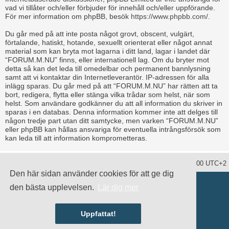
vad vi tillåter och/eller förbjuder för innehåll och/eller uppförande.
För mer information om phpBB, besök
https://www.phpbb.com/
.
Du går med på att inte posta något grovt, obscent, vulgärt,
förtalande, hatiskt, hotande, sexuellt orienterat eller något annat
material som kan bryta mot lagarna i ditt land, lagar i landet där
“FORUM.M.NU” finns, eller internationell lag. Om du bryter mot
detta så kan det leda till omedelbar och permanent bannlysning
samt att vi kontaktar din Internetleverantör. IP-adressen för alla
inlägg sparas. Du går med på att “FORUM.M.NU” har rätten att ta
bort, redigera, flytta eller stänga vilka trådar som helst, när som
helst. Som användare godkänner du att all information du skriver in
sparas i en databas. Denna information kommer inte att delges till
någon tredje part utan ditt samtycke, men varken “FORUM.M.NU”
eller phpBB kan hållas ansvariga för eventuella intrångsförsök som
kan leda till att information komprometteras.
Ta bort alla kakor
Alla tidsangivelser är UTC+02:00 UTC+2
Den här sidan använder cookies för att ge dig
Drivs av
phpBB
® Forum Software © phpBB Limited
den bästa upplevelsen.
Lär dig mer
Swedish translation by
phpBB Sweden
© 2006-2020
damaïo ©
Mazeltof
|
cabot
Integritetspolicy
|
Användarvillkor
Uppfattat!