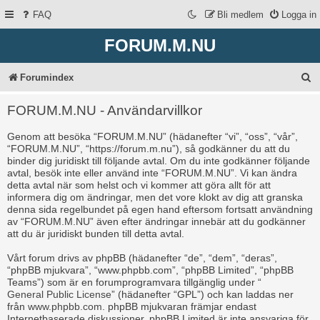
FAQ
Bli medlem
Logga in
FORUM.M.NU
S
Forumindex
ö
FORUM.M.NU - Användarvillkor
k
Genom att besöka “FORUM.M.NU” (hädanefter “vi”, “oss”, “vår”,
“FORUM.M.NU”, “https://forum.m.nu”), så godkänner du att du
binder dig juridiskt till följande avtal. Om du inte godkänner följande
avtal, besök inte eller använd inte “FORUM.M.NU”. Vi kan ändra
detta avtal när som helst och vi kommer att göra allt för att
informera dig om ändringar, men det vore klokt av dig att granska
denna sida regelbundet på egen hand eftersom fortsatt användning
av “FORUM.M.NU” även efter ändringar innebär att du godkänner
att du är juridiskt bunden till detta avtal.
Vårt forum drivs av phpBB (hädanefter “de”, “dem”, “deras”,
“phpBB mjukvara”, “www.phpbb.com”, “phpBB Limited”, “phpBB
Teams”) som är en forumprogramvara tillgänglig under “
General Public License
” (hädanefter “GPL”) och kan laddas ner
från
www.phpbb.com
. phpBB mjukvaran främjar endast
Internetbaserade diskussioner, phpBB Limited är inte ansvariga för