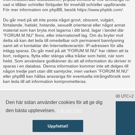
vad vi tillåter och/eller förbjuder för innehåll och/eller uppförande.
För mer information om phpBB, besök
https://www.phpbb.com/
.
Du går med på att inte posta något grovt, obscent, vulgärt,
förtalande, hatiskt, hotande, sexuellt orienterat eller något annat
material som kan bryta mot lagarna i ditt land, lagar i landet där
“FORUM.M.NU” finns, eller internationell lag. Om du bryter mot
detta så kan det leda till omedelbar och permanent bannlysning
samt att vi kontaktar din Internetleverantör. IP-adressen för alla
inlägg sparas. Du går med på att “FORUM.M.NU” har rätten att ta
bort, redigera, flytta eller stänga vilka trådar som helst, när som
helst. Som användare godkänner du att all information du skriver in
sparas i en databas. Denna information kommer inte att delges till
någon tredje part utan ditt samtycke, men varken “FORUM.M.NU”
eller phpBB kan hållas ansvariga för eventuella intrångsförsök som
kan leda till att information komprometteras.
Ta bort alla kakor
Alla tidsangivelser är UTC+02:00 UTC+2
Den här sidan använder cookies för att ge dig
Drivs av
phpBB
® Forum Software © phpBB Limited
den bästa upplevelsen.
Lär dig mer
Swedish translation by
phpBB Sweden
© 2006-2020
damaïo ©
Mazeltof
|
cabot
Integritetspolicy
|
Användarvillkor
Uppfattat!