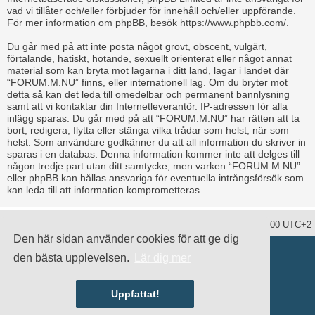
vad vi tillåter och/eller förbjuder för innehåll och/eller uppförande.
För mer information om phpBB, besök
https://www.phpbb.com/
.
Du går med på att inte posta något grovt, obscent, vulgärt,
förtalande, hatiskt, hotande, sexuellt orienterat eller något annat
material som kan bryta mot lagarna i ditt land, lagar i landet där
“FORUM.M.NU” finns, eller internationell lag. Om du bryter mot
detta så kan det leda till omedelbar och permanent bannlysning
samt att vi kontaktar din Internetleverantör. IP-adressen för alla
inlägg sparas. Du går med på att “FORUM.M.NU” har rätten att ta
bort, redigera, flytta eller stänga vilka trådar som helst, när som
helst. Som användare godkänner du att all information du skriver in
sparas i en databas. Denna information kommer inte att delges till
någon tredje part utan ditt samtycke, men varken “FORUM.M.NU”
eller phpBB kan hållas ansvariga för eventuella intrångsförsök som
kan leda till att information komprometteras.
Ta bort alla kakor
Alla tidsangivelser är UTC+02:00 UTC+2
Den här sidan använder cookies för att ge dig
Drivs av
phpBB
® Forum Software © phpBB Limited
den bästa upplevelsen.
Lär dig mer
Swedish translation by
phpBB Sweden
© 2006-2020
damaïo ©
Mazeltof
|
cabot
Integritetspolicy
|
Användarvillkor
Uppfattat!