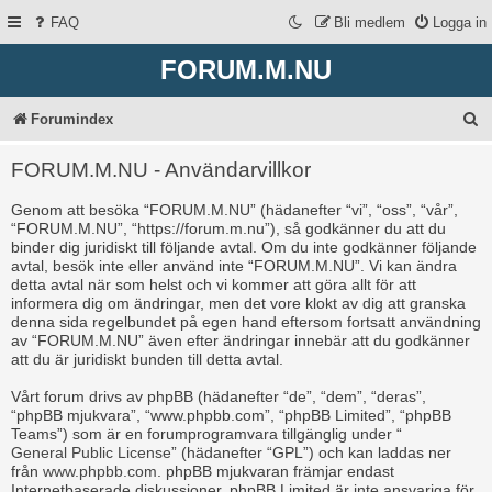
FAQ
Bli medlem
Logga in
FORUM.M.NU
S
Forumindex
ö
FORUM.M.NU - Användarvillkor
k
Genom att besöka “FORUM.M.NU” (hädanefter “vi”, “oss”, “vår”,
“FORUM.M.NU”, “https://forum.m.nu”), så godkänner du att du
binder dig juridiskt till följande avtal. Om du inte godkänner följande
avtal, besök inte eller använd inte “FORUM.M.NU”. Vi kan ändra
detta avtal när som helst och vi kommer att göra allt för att
informera dig om ändringar, men det vore klokt av dig att granska
denna sida regelbundet på egen hand eftersom fortsatt användning
av “FORUM.M.NU” även efter ändringar innebär att du godkänner
att du är juridiskt bunden till detta avtal.
Vårt forum drivs av phpBB (hädanefter “de”, “dem”, “deras”,
“phpBB mjukvara”, “www.phpbb.com”, “phpBB Limited”, “phpBB
Teams”) som är en forumprogramvara tillgänglig under “
General Public License
” (hädanefter “GPL”) och kan laddas ner
från
www.phpbb.com
. phpBB mjukvaran främjar endast
Internetbaserade diskussioner, phpBB Limited är inte ansvariga för