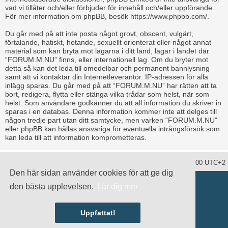
vad vi tillåter och/eller förbjuder för innehåll och/eller uppförande.
För mer information om phpBB, besök
https://www.phpbb.com/
.
Du går med på att inte posta något grovt, obscent, vulgärt,
förtalande, hatiskt, hotande, sexuellt orienterat eller något annat
material som kan bryta mot lagarna i ditt land, lagar i landet där
“FORUM.M.NU” finns, eller internationell lag. Om du bryter mot
detta så kan det leda till omedelbar och permanent bannlysning
samt att vi kontaktar din Internetleverantör. IP-adressen för alla
inlägg sparas. Du går med på att “FORUM.M.NU” har rätten att ta
bort, redigera, flytta eller stänga vilka trådar som helst, när som
helst. Som användare godkänner du att all information du skriver in
sparas i en databas. Denna information kommer inte att delges till
någon tredje part utan ditt samtycke, men varken “FORUM.M.NU”
eller phpBB kan hållas ansvariga för eventuella intrångsförsök som
kan leda till att information komprometteras.
Ta bort alla kakor
Alla tidsangivelser är UTC+02:00 UTC+2
Den här sidan använder cookies för att ge dig
Drivs av
phpBB
® Forum Software © phpBB Limited
den bästa upplevelsen.
Lär dig mer
Swedish translation by
phpBB Sweden
© 2006-2020
damaïo ©
Mazeltof
|
cabot
Integritetspolicy
|
Användarvillkor
Uppfattat!