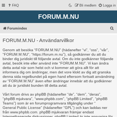
FAQ
Bli medlem
Logga in
FORUM.M.NU
S
Forumindex
ö
FORUM.M.NU - Användarvillkor
k
Genom att besöka “FORUM.M.NU” (hädanefter “vi”, “oss”, “vår”,
“FORUM.M.NU”, “https://forum.m.nu”), så godkänner du att du
binder dig juridiskt till följande avtal. Om du inte godkänner följande
avtal, besök inte eller använd inte “FORUM.M.NU”. Vi kan ändra
detta avtal när som helst och vi kommer att göra allt för att
informera dig om ändringar, men det vore klokt av dig att granska
denna sida regelbundet på egen hand eftersom fortsatt användning
av “FORUM.M.NU” även efter ändringar innebär att du godkänner
att du är juridiskt bunden till detta avtal.
Vårt forum drivs av phpBB (hädanefter “de”, “dem”, “deras”,
“phpBB mjukvara”, “www.phpbb.com”, “phpBB Limited”, “phpBB
Teams”) som är en forumprogramvara tillgänglig under “
General Public License
” (hädanefter “GPL”) och kan laddas ner
från
www.phpbb.com
. phpBB mjukvaran främjar endast
Internetbaserade diskussioner, phpBB Limited är inte ansvariga för