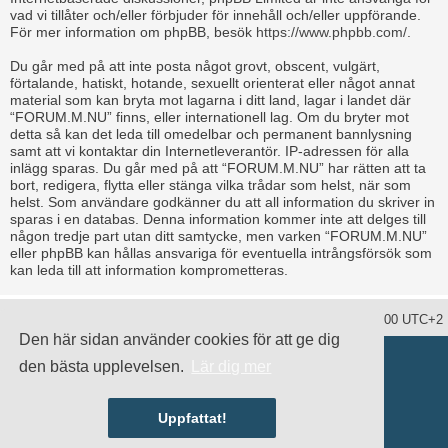
vad vi tillåter och/eller förbjuder för innehåll och/eller uppförande.
För mer information om phpBB, besök
https://www.phpbb.com/
.
Du går med på att inte posta något grovt, obscent, vulgärt,
förtalande, hatiskt, hotande, sexuellt orienterat eller något annat
material som kan bryta mot lagarna i ditt land, lagar i landet där
“FORUM.M.NU” finns, eller internationell lag. Om du bryter mot
detta så kan det leda till omedelbar och permanent bannlysning
samt att vi kontaktar din Internetleverantör. IP-adressen för alla
inlägg sparas. Du går med på att “FORUM.M.NU” har rätten att ta
bort, redigera, flytta eller stänga vilka trådar som helst, när som
helst. Som användare godkänner du att all information du skriver in
sparas i en databas. Denna information kommer inte att delges till
någon tredje part utan ditt samtycke, men varken “FORUM.M.NU”
eller phpBB kan hållas ansvariga för eventuella intrångsförsök som
kan leda till att information komprometteras.
Ta bort alla kakor
Alla tidsangivelser är UTC+02:00 UTC+2
Den här sidan använder cookies för att ge dig
Drivs av
phpBB
® Forum Software © phpBB Limited
den bästa upplevelsen.
Lär dig mer
Swedish translation by
phpBB Sweden
© 2006-2020
damaïo ©
Mazeltof
|
cabot
Integritetspolicy
|
Användarvillkor
Uppfattat!