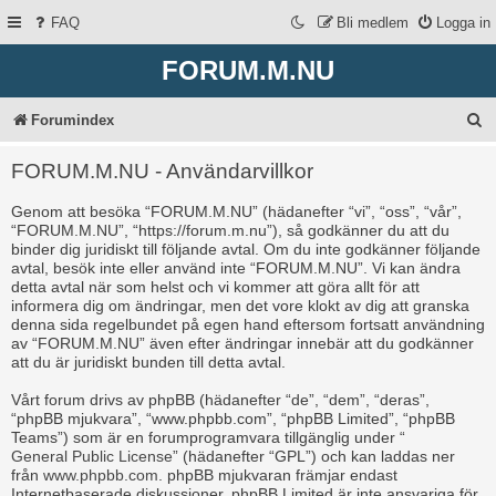
FAQ
Bli medlem
Logga in
FORUM.M.NU
S
Forumindex
ö
FORUM.M.NU - Användarvillkor
k
Genom att besöka “FORUM.M.NU” (hädanefter “vi”, “oss”, “vår”,
“FORUM.M.NU”, “https://forum.m.nu”), så godkänner du att du
binder dig juridiskt till följande avtal. Om du inte godkänner följande
avtal, besök inte eller använd inte “FORUM.M.NU”. Vi kan ändra
detta avtal när som helst och vi kommer att göra allt för att
informera dig om ändringar, men det vore klokt av dig att granska
denna sida regelbundet på egen hand eftersom fortsatt användning
av “FORUM.M.NU” även efter ändringar innebär att du godkänner
att du är juridiskt bunden till detta avtal.
Vårt forum drivs av phpBB (hädanefter “de”, “dem”, “deras”,
“phpBB mjukvara”, “www.phpbb.com”, “phpBB Limited”, “phpBB
Teams”) som är en forumprogramvara tillgänglig under “
General Public License
” (hädanefter “GPL”) och kan laddas ner
från
www.phpbb.com
. phpBB mjukvaran främjar endast
Internetbaserade diskussioner, phpBB Limited är inte ansvariga för