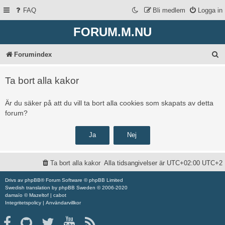
FAQ
Bli medlem
Logga in
FORUM.M.NU
S
Forumindex
ö
Ta bort alla kakor
k
Är du säker på att du vill ta bort alla cookies som skapats av detta
forum?
Ta bort alla kakor
Alla tidsangivelser är UTC+02:00 UTC+2
Drivs av
phpBB
® Forum Software © phpBB Limited
Swedish translation by
phpBB Sweden
© 2006-2020
damaïo ©
Mazeltof
|
cabot
Integritetspolicy
|
Användarvillkor