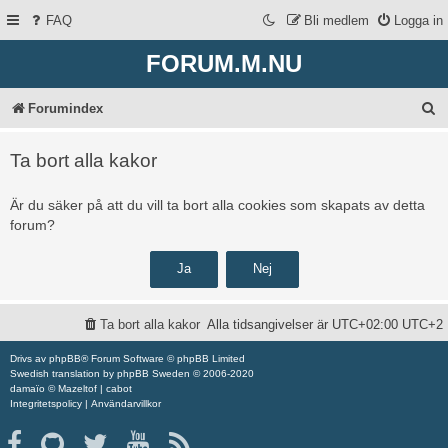
FAQ
Bli medlem
Logga in
FORUM.M.NU
S
Forumindex
ö
Ta bort alla kakor
k
Är du säker på att du vill ta bort alla cookies som skapats av detta
forum?
Ta bort alla kakor
Alla tidsangivelser är UTC+02:00 UTC+2
Drivs av
phpBB
® Forum Software © phpBB Limited
Swedish translation by
phpBB Sweden
© 2006-2020
damaïo ©
Mazeltof
|
cabot
Integritetspolicy
|
Användarvillkor