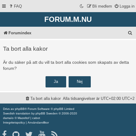
FAQ
Bli medlem
Logga in
FORUM.M.NU
S
Forumindex
ö
Ta bort alla kakor
k
Är du säker på att du vill ta bort alla cookies som skapats av detta
forum?
Ta bort alla kakor
Alla tidsangivelser är UTC+02:00 UTC+2
Drivs av
phpBB
® Forum Software © phpBB Limited
Swedish translation by
phpBB Sweden
© 2006-2020
damaïo ©
Mazeltof
|
cabot
Integritetspolicy
|
Användarvillkor