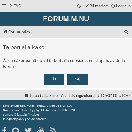
FAQ
Bli medlem
Logga in
FORUM.M.NU
S
Forumindex
ö
Ta bort alla kakor
k
Är du säker på att du vill ta bort alla cookies som skapats av detta
forum?
Ta bort alla kakor
Alla tidsangivelser är UTC+02:00 UTC+2
Drivs av
phpBB
® Forum Software © phpBB Limited
Swedish translation by
phpBB Sweden
© 2006-2020
damaïo ©
Mazeltof
|
cabot
Integritetspolicy
|
Användarvillkor