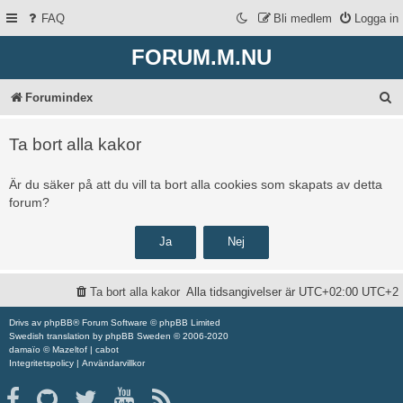
FAQ
Bli medlem
Logga in
FORUM.M.NU
S
Forumindex
ö
Ta bort alla kakor
k
Är du säker på att du vill ta bort alla cookies som skapats av detta
forum?
Ta bort alla kakor
Alla tidsangivelser är UTC+02:00 UTC+2
Drivs av
phpBB
® Forum Software © phpBB Limited
Swedish translation by
phpBB Sweden
© 2006-2020
damaïo ©
Mazeltof
|
cabot
Integritetspolicy
|
Användarvillkor