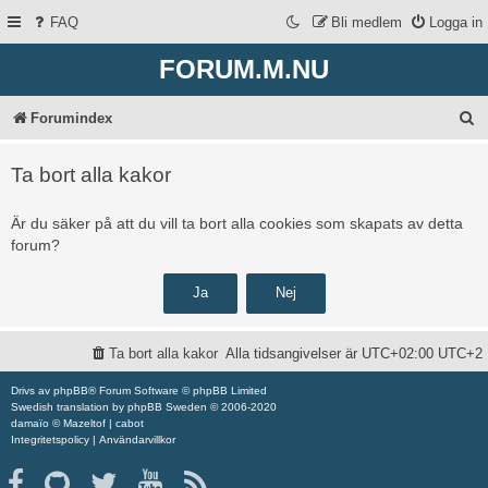
FAQ
Bli medlem
Logga in
FORUM.M.NU
S
Forumindex
ö
Ta bort alla kakor
k
Är du säker på att du vill ta bort alla cookies som skapats av detta
forum?
Ta bort alla kakor
Alla tidsangivelser är UTC+02:00 UTC+2
Drivs av
phpBB
® Forum Software © phpBB Limited
Swedish translation by
phpBB Sweden
© 2006-2020
damaïo ©
Mazeltof
|
cabot
Integritetspolicy
|
Användarvillkor