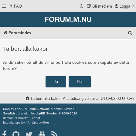
FAQ
Bli medlem
Logga in
FORUM.M.NU
S
Forumindex
ö
Ta bort alla kakor
k
Är du säker på att du vill ta bort alla cookies som skapats av detta
forum?
Ta bort alla kakor
Alla tidsangivelser är UTC+02:00 UTC+2
Drivs av
phpBB
® Forum Software © phpBB Limited
Swedish translation by
phpBB Sweden
© 2006-2020
damaïo ©
Mazeltof
|
cabot
Integritetspolicy
|
Användarvillkor