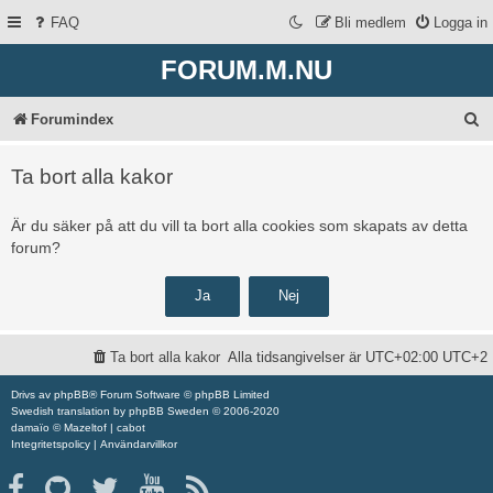
FAQ
Bli medlem
Logga in
FORUM.M.NU
S
Forumindex
ö
Ta bort alla kakor
k
Är du säker på att du vill ta bort alla cookies som skapats av detta
forum?
Ta bort alla kakor
Alla tidsangivelser är UTC+02:00 UTC+2
Drivs av
phpBB
® Forum Software © phpBB Limited
Swedish translation by
phpBB Sweden
© 2006-2020
damaïo ©
Mazeltof
|
cabot
Integritetspolicy
|
Användarvillkor