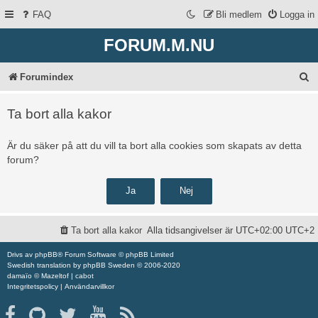
FAQ
Bli medlem
Logga in
FORUM.M.NU
S
Forumindex
ö
Ta bort alla kakor
k
Är du säker på att du vill ta bort alla cookies som skapats av detta
forum?
Ta bort alla kakor
Alla tidsangivelser är UTC+02:00 UTC+2
Drivs av
phpBB
® Forum Software © phpBB Limited
Swedish translation by
phpBB Sweden
© 2006-2020
damaïo ©
Mazeltof
|
cabot
Integritetspolicy
|
Användarvillkor