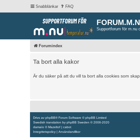
Snabblänkar
FAQ
FORUM.M.
Supportforum för m.nu 
Forumindex
Ta bort alla kakor
Är du säker på att du vill ta bort alla cookies som ska
Drivs av
phpBB
® Forum Software © phpBB Limited
Swedish translation by
phpBB Sweden
© 2006-2020
damaïo ©
Mazeltof
|
cabot
Integritetspolicy
|
Användarvillkor