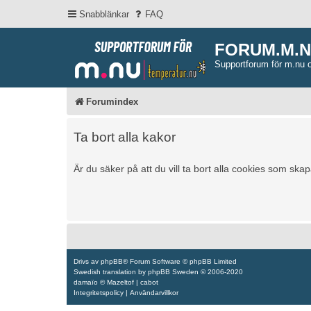
Snabblänkar
FAQ
FORUM.M.
Supportforum för m.nu 
Forumindex
Ta bort alla kakor
Är du säker på att du vill ta bort alla cookies som ska
Drivs av
phpBB
® Forum Software © phpBB Limited
Swedish translation by
phpBB Sweden
© 2006-2020
damaïo ©
Mazeltof
|
cabot
Integritetspolicy
|
Användarvillkor