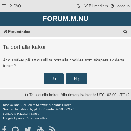
FAQ
Bli medlem
Logga in
FORUM.M.NU
S
Forumindex
ö
Ta bort alla kakor
k
Är du säker på att du vill ta bort alla cookies som skapats av detta
forum?
Ta bort alla kakor
Alla tidsangivelser är UTC+02:00 UTC+2
Drivs av
phpBB
® Forum Software © phpBB Limited
Swedish translation by
phpBB Sweden
© 2006-2020
damaïo ©
Mazeltof
|
cabot
Integritetspolicy
|
Användarvillkor