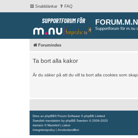
Snabblänkar
FAQ
FORUM.M.
Supportforum för m.nu 
Forumindex
Ta bort alla kakor
Är du säker på att du vill ta bort alla cookies som ska
Drivs av
phpBB
® Forum Software © phpBB Limited
Swedish translation by
phpBB Sweden
© 2006-2020
damaïo ©
Mazeltof
|
cabot
Integritetspolicy
|
Användarvillkor