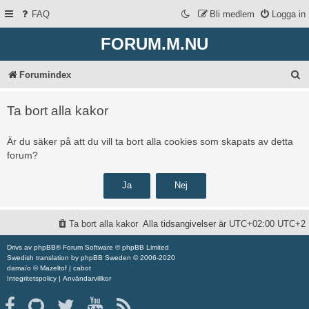
FAQ
Bli medlem
Logga in
FORUM.M.NU
S
Forumindex
ö
Ta bort alla kakor
k
Är du säker på att du vill ta bort alla cookies som skapats av detta
forum?
Ta bort alla kakor
Alla tidsangivelser är UTC+02:00 UTC+2
Drivs av
phpBB
® Forum Software © phpBB Limited
Swedish translation by
phpBB Sweden
© 2006-2020
damaïo ©
Mazeltof
|
cabot
Integritetspolicy
|
Användarvillkor