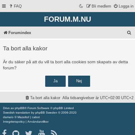
FAQ
Bli medlem
Logga in
FORUM.M.NU
S
Forumindex
ö
Ta bort alla kakor
k
Är du säker på att du vill ta bort alla cookies som skapats av detta
forum?
Ta bort alla kakor
Alla tidsangivelser är UTC+02:00 UTC+2
Drivs av
phpBB
® Forum Software © phpBB Limited
Swedish translation by
phpBB Sweden
© 2006-2020
damaïo ©
Mazeltof
|
cabot
Integritetspolicy
|
Användarvillkor