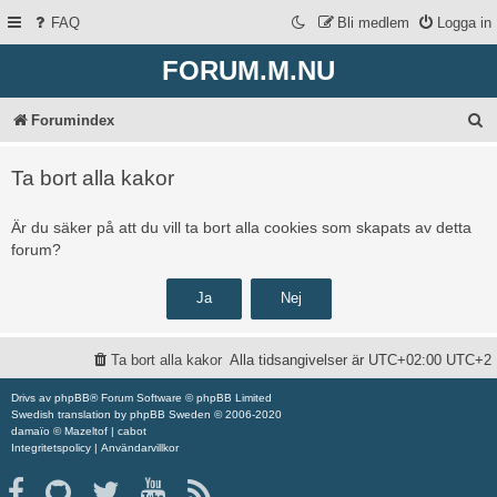
FAQ
Bli medlem
Logga in
FORUM.M.NU
S
Forumindex
ö
Ta bort alla kakor
k
Är du säker på att du vill ta bort alla cookies som skapats av detta
forum?
Ta bort alla kakor
Alla tidsangivelser är UTC+02:00 UTC+2
Drivs av
phpBB
® Forum Software © phpBB Limited
Swedish translation by
phpBB Sweden
© 2006-2020
damaïo ©
Mazeltof
|
cabot
Integritetspolicy
|
Användarvillkor