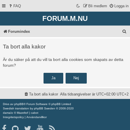
FAQ
Bli medlem
Logga in
FORUM.M.NU
S
Forumindex
ö
Ta bort alla kakor
k
Är du säker på att du vill ta bort alla cookies som skapats av detta
forum?
Ta bort alla kakor
Alla tidsangivelser är UTC+02:00 UTC+2
Drivs av
phpBB
® Forum Software © phpBB Limited
Swedish translation by
phpBB Sweden
© 2006-2020
damaïo ©
Mazeltof
|
cabot
Integritetspolicy
|
Användarvillkor