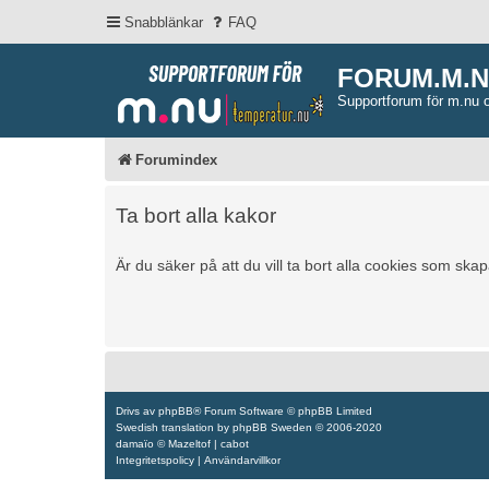
Snabblänkar
FAQ
FORUM.M.
Supportforum för m.nu 
Forumindex
Ta bort alla kakor
Är du säker på att du vill ta bort alla cookies som ska
Drivs av
phpBB
® Forum Software © phpBB Limited
Swedish translation by
phpBB Sweden
© 2006-2020
damaïo ©
Mazeltof
|
cabot
Integritetspolicy
|
Användarvillkor