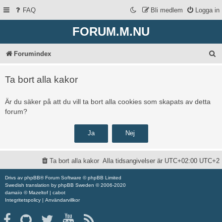
FAQ
Bli medlem
Logga in
FORUM.M.NU
S
Forumindex
ö
Ta bort alla kakor
k
Är du säker på att du vill ta bort alla cookies som skapats av detta
forum?
Ta bort alla kakor
Alla tidsangivelser är UTC+02:00 UTC+2
Drivs av
phpBB
® Forum Software © phpBB Limited
Swedish translation by
phpBB Sweden
© 2006-2020
damaïo ©
Mazeltof
|
cabot
Integritetspolicy
|
Användarvillkor