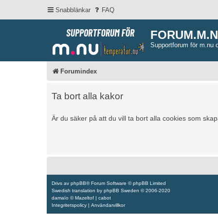
Snabblänkar
FAQ
FORUM.M.
Supportforum för m.nu 
Forumindex
Ta bort alla kakor
Är du säker på att du vill ta bort alla cookies som ska
Drivs av
phpBB
® Forum Software © phpBB Limited
Swedish translation by
phpBB Sweden
© 2006-2020
damaïo ©
Mazeltof
|
cabot
Integritetspolicy
|
Användarvillkor